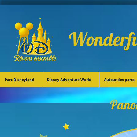
Wonderfu
Parc Disneyland
Disney Adventure World
Autour des parcs
Pano