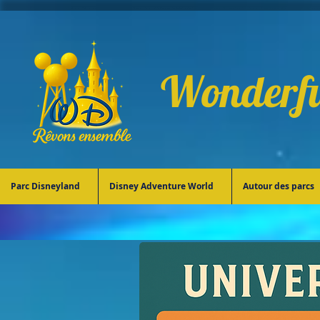
Wonderfu
Parc Disneyland
Disney Adventure World
Autour des parcs