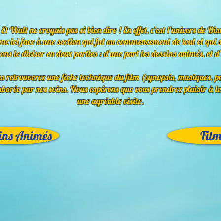
t Walt ne croyais pas si bien dire ! En effet, c'est l'univers de Di
nc ici face à une section qui fut au commencement de tout et qui 
ns le diviser en deux parties : d'une part les dessins animés, et d'
us retrouverez une fiche technique du film (synopsis, musiques, 
aborée par nos soins. Nous espérons que vous prendrez plaisir à l
une agréable visite.
ins Animés
Film