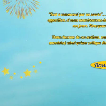
"Tout a commencé par un souris"... E
apparition, et nous nous trouvons do
nos jours. Nous pouvo
Dans chacune de ces sections, vo
anecdotes) ainsi qu'une critique él
Dess