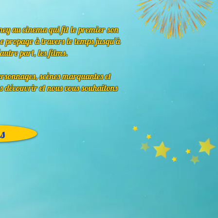
sney au cinema qui fit le premier son
se propage à travers le temps jusqu'à
autre part, les films.
personnages, scènes marquantes et
es découvrir et nous vous souhaitons
s