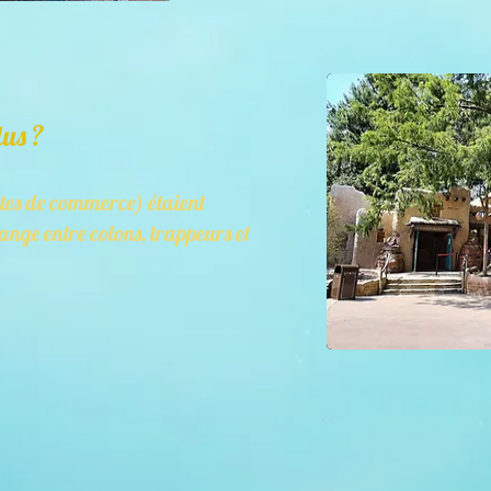
lus ?
stes de commerce) étaient
hange entre colons, trappeurs et