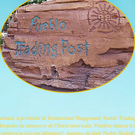
tierland, à proximité de Frontierland Playground, Pueblo Tradin
 des postes de commerce de l’Ouest américain. Pénétrez dans ce tr
(poutres en bois qui dépassent), typiques du style Pueblo Reviva