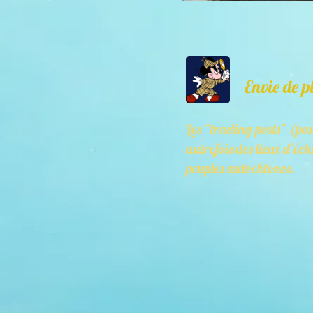
Envie de p
Les “trading posts” (po
autrefois des lieux d’éc
peuples autochtones.