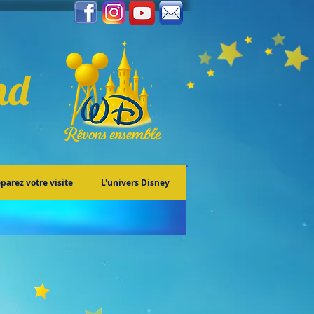
nd
parez votre visite
L'univers Disney