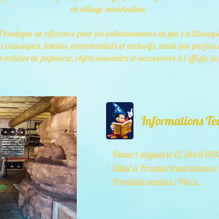
de village amérindien.
 boutique de référence pour les collectionneurs de pin’s à Disney
 classiques, limités, événementiels et exclusifs, ainsi que parfois d
 articles de papeterie, objets souvenirs et accessoires à l’effigie 
Informations Te
~ Ouvert depuis le 12 Avril 199
~ Situé à Frontierland dans l
~ Produits vendus : Pin’s...