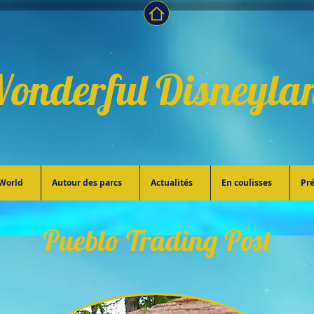
onderful Disneyla
World
Autour des parcs
Actualités
En coulisses
Pré
Pueblo Trading Post