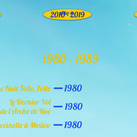
2010 - 2019
Aller à
1980 - 1989
1980
 Nuit Folle, Folle
Le Dernier Vol
1980
de l'Arche de Noé
1980
occinelle à Mexico