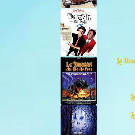
Le Dra
L
L