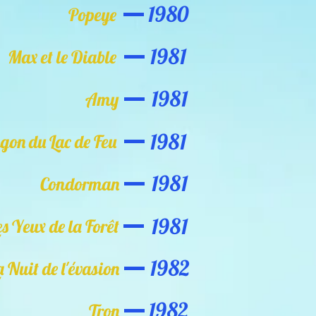
1980
Popeye
1981
Max et le Diable
1981
Amy
1981
gon du Lac de Feu
1981
Condorman
1981
es Yeux de la Forêt
1982
a Nuit de l'évasion
1982
Tron