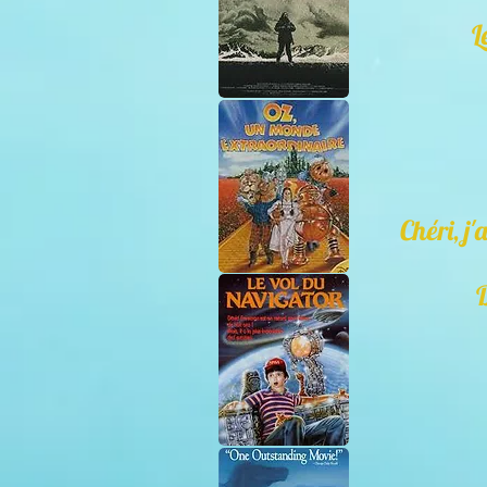
L
Chéri, j'