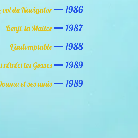
1986
e vol du Navigator
1987
Benji, la Malice
1988
L'indomptable
1989
ai rétréci les Gosses
1989
Douma et ses amis