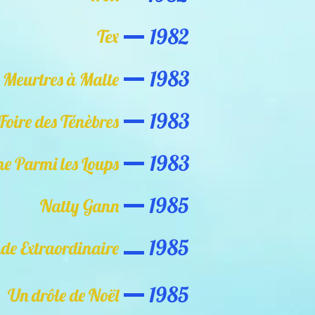
1982
Tex
1983
Meurtres à Malte
1983
 Foire des Ténèbres
1983
 Parmi les Loups
1985
Natty Gann
1985
de Extraordinaire
1985
Un drôle de Noël