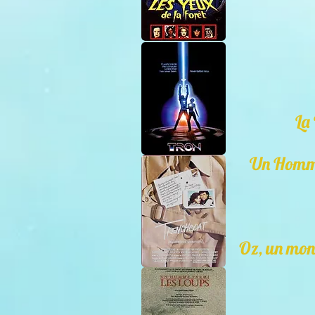
La
Un Homme
Oz, un mon