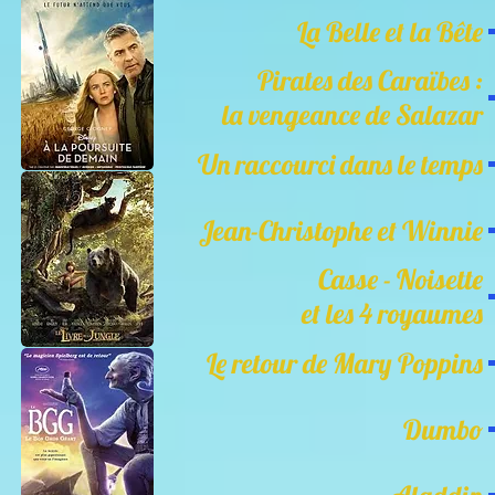
La Belle et la Bête
Pirates des Caraïbes :
la vengeance de Salazar
Un raccourci dans le temps
Jean-Christophe et Winnie
Casse - Noisette
et les 4 royaumes
Le retour de Mary Poppins
Dumbo