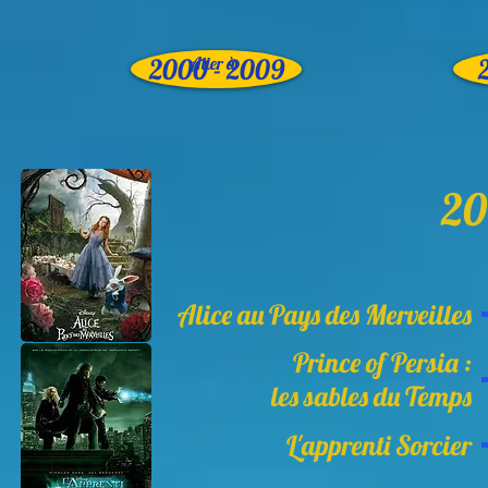
2000 - 2009
Aller à
20
Alice au Pays des Merveilles
Prince of Persia :
les sables du Temps
L'apprenti Sorcier