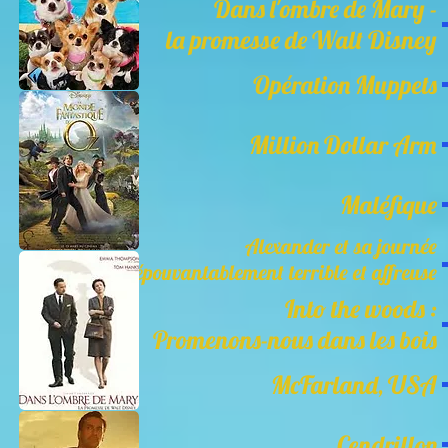
Dans l'ombre de Mary -
la promesse de Walt Disney
Opération Muppets
Million Dollar Arm
Maléfique
Alexander et sa journée
épouvantablement terrible et affreuse
Into the woods :
Promenons-nous dans les bois
McFarland, USA
Cendrillon