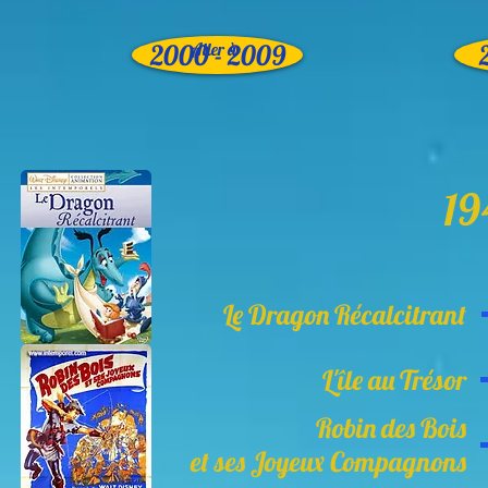
2000 - 2009
Aller à
19
Le Dragon Récalcitrant
L'île au Trésor
Robin des Bois
et ses Joyeux Compagnons