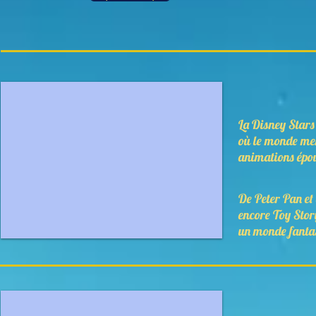
La Disney Stars
où le monde mer
animations épou
De Peter Pan et
encore Toy Stor
un monde fantas