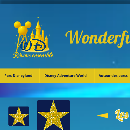
Wonderfu
Parc Disneyland
Disney Adventure World
Autour des parcs
Les