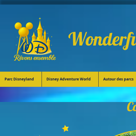
Wonderfu
Parc Disneyland
Disney Adventure World
Autour des parcs
C