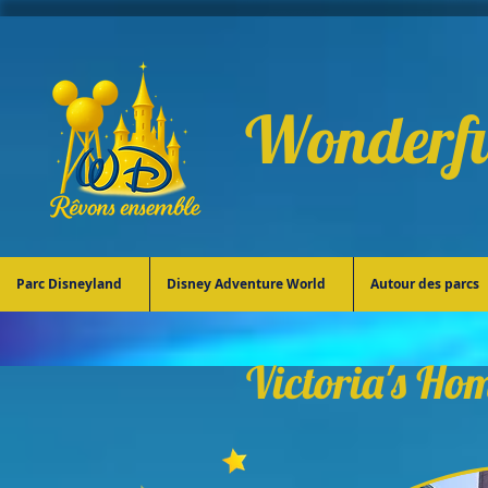
Wonderfu
Parc Disneyland
Disney Adventure World
Autour des parcs
Victoria's Ho